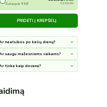
€39,99
€50,00
€150,00
Sutaupai €50!
+
BLOKS Džiunglių Krioklys
BLOKS Žiemos Pastogė
-
€50,00
€39,99
PRIDĖTI Į KREPŠELĮ
€50,00
+
BLOKS Žiemos Pastogė
-
€50,00
Ar neatsibos po kelių dienų?
+
Ar saugu mažesniems vaikams?
BLOKS Požemių Portalas
-
€50,00
Ar tinka kaip dovana?
žaidimą