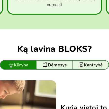
numesti
Ką lavina BLOKS?
Kūryba
Dėmesys
Kantrybė
Kuria vietoj to