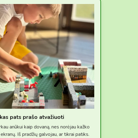
kas pats prašo atvažiuoti
rkau anūkui kaip dovaną, nes norėjau kažko
 ekranų. Iš pradžių galvojau, ar tikrai patiks.