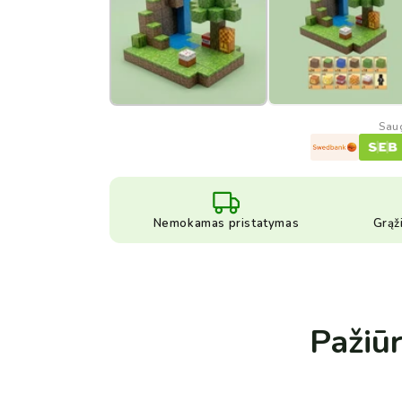
Sau
Nemokamas pristatymas
Grąž
Pažiūr