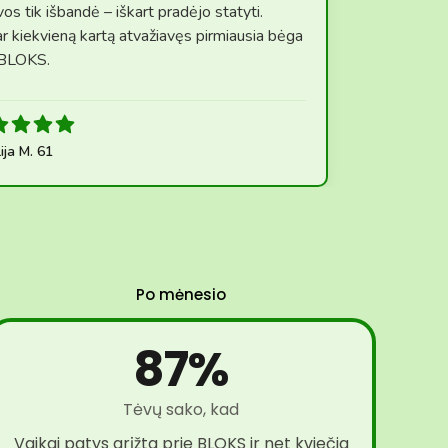
os tik išbandė – iškart pradėjo statyti.
r kiekvieną kartą atvažiavęs pirmiausia bėga
 BLOKS.
lija M. 61
Po mėnesio
87%
Tėvų sako, kad
Vaikai patys grįžta prie BLOKS ir net kviečia