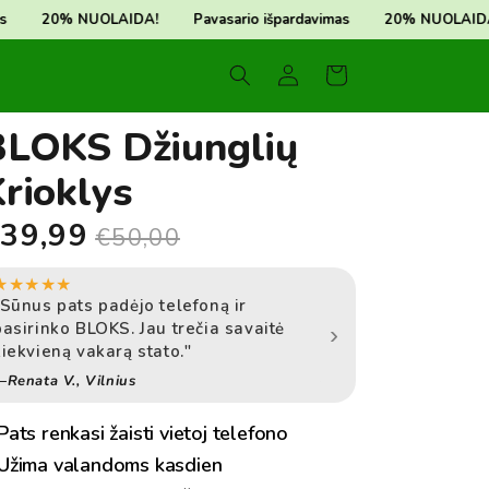
rio išpardavimas
20% NUOLAIDA!
Pavasario išpardavimas
Prisijungti
Krepšelis
BLOKS Džiunglių
rioklys
špardavimo
Įprasta
39,99
€50,00
ina
kaina
★
★
★
★
★
★
★
★
★
★
"Sūnus pats padėjo telefoną ir
"Anūkas dabar pats 
pasirinko BLOKS. Jau trečia savaitė
Geriausia dovana, k
›
kiekvieną vakarą stato."
nupirkusi."
Renata V., Vilnius
—Aldona K., Kaunas
Pats renkasi žaisti vietoj telefono
Užima valandoms kasdien