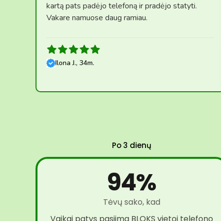
kartą pats padėjo telefoną ir pradėjo statyti.
Vakare namuose daug ramiau.
Ilona J., 34m.
Po 3 dienų
94%
Tėvų sako, kad
Vaikai patys pasiima BLOKS vietoj telefono