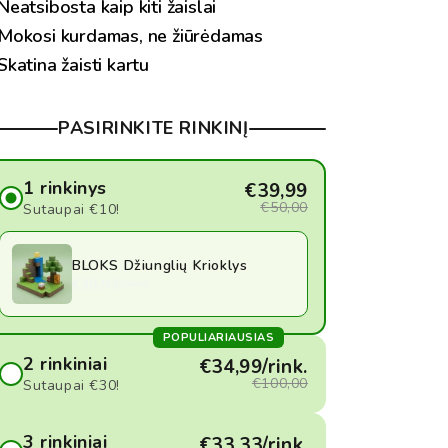
Neatsibosta kaip kiti žaislai
Mokosi kurdamas, ne žiūrėdamas
Skatina žaisti kartu
PASIRINKITE RINKINĮ
1 rinkinys
€39,99
€50,00
Sutaupai €10!
BLOKS Džiunglių Krioklys
€39,99
€50,00
POPULIARIAUSIAS
2 rinkiniai
€34,99/rink.
€100,00
Sutaupai €30!
BLOKS Džiunglių Krioklys
3 rinkiniai
€33,33/rink.