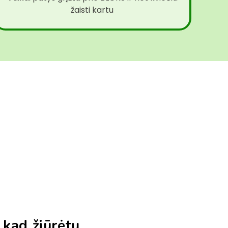
žaisti kartu
, kad žiūrėtų