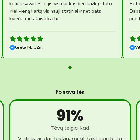
kelios savaitės, o jis vis dar kasdien kažką stato.
Bet v
Kiekvieną kartą vis nauji statiniai ir net pats
Daba
kviečia mus žaisti kartu.
prie
Greta M., 32m.
Vi
Po savaitės
91%
Tėvų teigia, kad
Vaikais vis dar žaidžia, kai kit žaislai jau būtų