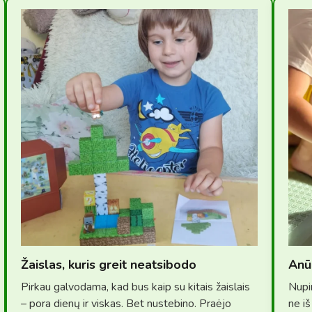
Žaislas, kuris greit neatsibodo
Anū
Pirkau galvodama, kad bus kaip su kitais žaislais
Nupi
– pora dienų ir viskas. Bet nustebino. Praėjo
ne iš